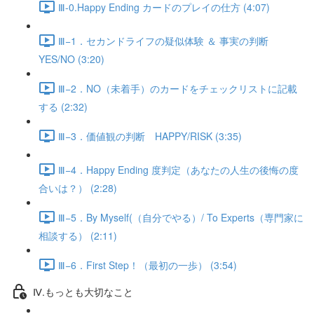
Ⅲ-0.Happy Ending カードのプレイの仕方 (4:07)
Ⅲ−1．セカンドライフの疑似体験 ＆ 事実の判断
YES/NO (3:20)
Ⅲ−2．NO（未着手）のカードをチェックリストに記載
する (2:32)
Ⅲ−3．価値観の判断 HAPPY/RISK (3:35)
Ⅲ−4．Happy Ending 度判定（あなたの人生の後悔の度
合いは？） (2:28)
Ⅲ−5．By Myself(（自分でやる）/ To Experts（専門家に
相談する） (2:11)
Ⅲ−6．First Step！（最初の一歩） (3:54)
Ⅳ.もっとも大切なこと