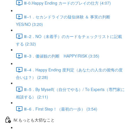
Ⅲ-0.Happy Ending カードのプレイの仕方 (4:07)
Ⅲ−1．セカンドライフの疑似体験 ＆ 事実の判断
YES/NO (3:20)
Ⅲ−2．NO（未着手）のカードをチェックリストに記載
する (2:32)
Ⅲ−3．価値観の判断 HAPPY/RISK (3:35)
Ⅲ−4．Happy Ending 度判定（あなたの人生の後悔の度
合いは？） (2:28)
Ⅲ−5．By Myself(（自分でやる）/ To Experts（専門家に
相談する） (2:11)
Ⅲ−6．First Step！（最初の一歩） (3:54)
Ⅳ.もっとも大切なこと