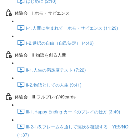
はじめに (2:10)
体験会：Ⅰ.ホモ・サピエンス
Ⅰ-1.人間に生まれて ホモ・サピエンス (11:29)
Ⅰ-2.選択の自由（自己決定） (4:46)
体験会：Ⅱ.物語を創る人間
Ⅱ-1.人生の満足度テスト (7:22)
Ⅱ-2.物語としての人生 (9:41)
体験会：Ⅲ.フルプレイ/49cards
Ⅲ-1.Happy Ending カードのプレイの仕方 (3:49)
Ⅲ-2-1/5.フレームを通して現状を確認する YES/NO
(1:37)