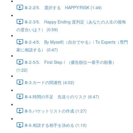
Ⅲ-2-2/5. 選択する HAPPY/RISK (1:49)
Ⅲ-2-3/5. Happy Ending 度判定（あなたの人生の後悔
の度合いは？） (0:59)
Ⅲ-2-4/5. By Myself(（自分でやる）/ To Experts（専門
家に相談する） (0:47)
Ⅲ-2-5/5. First Step！（優先順位ー着手の順番）
(1:22)
Ⅲ-3.カードの関連性 (4:02)
Ⅲ-4.時間の不足 先送りのリスク (6:47)
Ⅲ-5.バケットリストの作成 (1:27)
Ⅲ-6.相談する相手を決める (1:10)