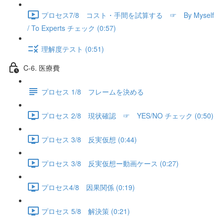
プロセス7/8 コスト・手間を試算する ☞ By Myself
/ To Experts チェック (0:57)
理解度テスト (0:51)
C-6. 医療費
プロセス 1/8 フレームを決める
プロセス 2/8 現状確認 ☞ YES/NO チェック (0:50)
プロセス 3/8 反実仮想 (0:44)
プロセス 3/8 反実仮想ー動画ケース (0:27)
プロセス4/8 因果関係 (0:19)
プロセス 5/8 解決策 (0:21)