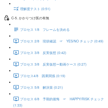
理解度テスト (0:51)
C-5. かかりつけ医の有無
プロセス 1/8 フレームを決める
プロセス 2/8 現状確認 ☞ YES/NO チェック (0:49)
プロセス 3/8 反実仮想 (0:42)
プロセス 3/8 反実仮想ー動画ケース (0:27)
プロセス4/8 因果関係 (0:19)
プロセス 5/8 解決策 (0:21)
プロセス 6/8 予期的後悔 ☞ HAPPY/RISK チェック
(1:33)