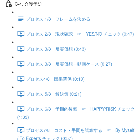
C-4. 介護予防
プロセス 1/8 フレームを決める
プロセス 2/8 現状確認 ☞ YES/NO チェック (0:47)
プロセス 3/8 反実仮想 (0:43)
プロセス 3/8 反実仮想ー動画ケース (0:27)
プロセス4/8 因果関係 (0:19)
プロセス 5/8 解決策 (0:21)
プロセス 6/8 予期的後悔 ☞ HAPPY/RISK チェック
(1:33)
プロセス7/8 コスト・手間を試算する ☞ By Myself
/ To Experts チェック (0:57)