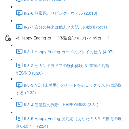
Ⅱ-2-6.尊厳死、リビング・ウィル (23:18)
Ⅱ-2-7.自分の将来は他人？力試しの総括 (5:31)
Ⅱ-3.Happy Ending カード体験会/フルプレイ49カード
Ⅱ-3-1.Happy Ending カードのプレイの仕方 (4:07)
Ⅱ-3-2.セカンドライフの疑似体験 ＆ 事実の判断
YES/NO (3:20)
Ⅱ-3-3.NO（未着手）のカードをチェックリストに記載
する (2:32)
Ⅱ-3-4.価値観の判断 HAPPY/RISK (3:31)
Ⅱ-3-5.Happy Ending 度判定（あなたの人生の後悔の度
合いは？） (2:24)