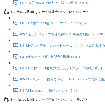
Ⅱ-2-7.自分の将来は他人？力試しの総括 (5:31)
Ⅱ-3.Happy Ending カード体験会/フルプレイ49カード
Ⅱ-3-1.Happy Ending カードのプレイの仕方 (4:07)
Ⅱ-3-2.セカンドライフの疑似体験 ＆ 事実の判断 YES/NO (3
Ⅱ-3-3.NO（未着手）のカードをチェックリストに記載する (2
Ⅱ-3-4.価値観の判断 HAPPY/RISK (3:31)
Ⅱ-3-5.Happy Ending 度判定（あなたの人生の後悔の度合いは
Ⅱ-3-6.By Myself(（自分でやる）/ To Experts（専門家に相
Ⅱ-3-7.First Step！（最初の一歩） (3:14)
Ⅱ-4.Happy Ending カード体験会/もっとも大切なこと