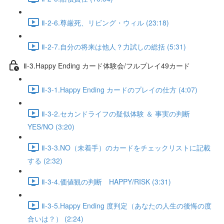
Ⅱ-2-6.尊厳死、リビング・ウィル (23:18)
Ⅱ-2-7.自分の将来は他人？力試しの総括 (5:31)
Ⅱ-3.Happy Ending カード体験会/フルプレイ49カード
Ⅱ-3-1.Happy Ending カードのプレイの仕方 (4:07)
Ⅱ-3-2.セカンドライフの疑似体験 ＆ 事実の判断
YES/NO (3:20)
Ⅱ-3-3.NO（未着手）のカードをチェックリストに記載
する (2:32)
Ⅱ-3-4.価値観の判断 HAPPY/RISK (3:31)
Ⅱ-3-5.Happy Ending 度判定（あなたの人生の後悔の度
合いは？） (2:24)