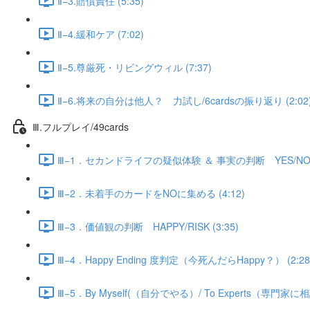
Ⅱ−3.賠償責任 (5:35)
Ⅱ−4.緩和ケア (7:02)
Ⅱ−5.尊厳死・リビングウィル (7:37)
Ⅱ−6.将来の自分は他人？ 力試し/6cardsの振り返り (2:02
Ⅲ.フルプレイ/49cards
Ⅲ−1．セカンドライフの疑似体験 ＆ 事実の判断 YES/NO (
Ⅲ−2．未着手のカードをNOに集める (4:12)
Ⅲ−3．価値観の判断 HAPPY/RISK (3:35)
Ⅲ−4．Happy Ending 度判定（今死んだらHappy？） (2:28
Ⅲ−5．By Myself(（自分でやる）/ To Experts（専門家に相