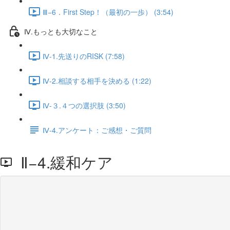
Ⅲ−6．First Step！（最初の一歩） (3:54)
Ⅳ.もっとも大切なこと
Ⅳ-1.先送りのRISK (7:58)
Ⅳ-2.相談する相手を決める (1:22)
Ⅳ-３.４つの選択肢 (3:50)
Ⅳ-4.アンケート：ご感想・ご質問
Ⅱ−4.緩和ケア