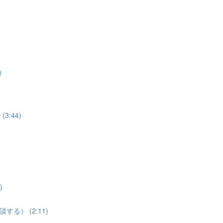
)
3:44)
)
談する） (2:11)