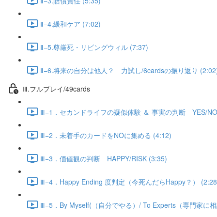
Ⅱ−3.賠償責任 (5:35)
Ⅱ−4.緩和ケア (7:02)
Ⅱ−5.尊厳死・リビングウィル (7:37)
Ⅱ−6.将来の自分は他人？ 力試し/6cardsの振り返り (2:02
Ⅲ.フルプレイ/49cards
Ⅲ−1．セカンドライフの疑似体験 ＆ 事実の判断 YES/NO (
Ⅲ−2．未着手のカードをNOに集める (4:12)
Ⅲ−3．価値観の判断 HAPPY/RISK (3:35)
Ⅲ−4．Happy Ending 度判定（今死んだらHappy？） (2:28
Ⅲ−5．By Myself(（自分でやる）/ To Experts（専門家に相