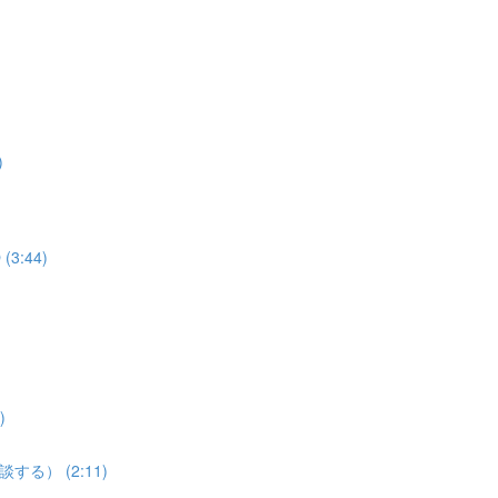
)
3:44)
)
談する） (2:11)