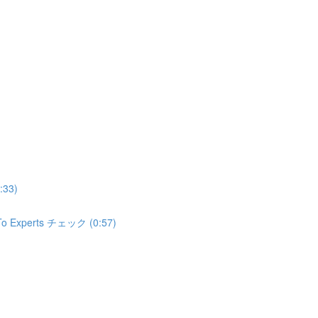
33)
xperts チェック (0:57)