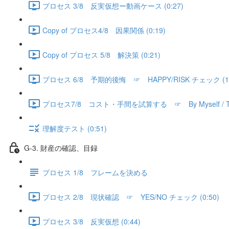
プロセス 3/8 反実仮想ー動画ケース (0:27)
Copy of プロセス4/8 因果関係 (0:19)
Copy of プロセス 5/8 解決策 (0:21)
プロセス 6/8 予期的後悔 ☞ HAPPY/RISK チェック (1:
プロセス7/8 コスト・手間を試算する ☞ By Myself / To E
理解度テスト (0:51)
G-3. 財産の確認、目録
プロセス 1/8 フレームを決める
プロセス 2/8 現状確認 ☞ YES/NO チェック (0:50)
プロセス 3/8 反実仮想 (0:44)