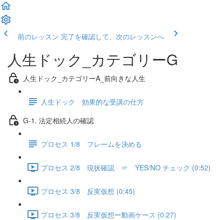
前のレッスン
完了を確認して、次のレッスンへ
人生ドック_カテゴリーG
人生ドック_カテゴリーA_前向きな人生
人生ドック 効果的な受講の仕方
G-1. 法定相続人の確認
プロセス 1/8 フレームを決める
プロセス 2/8 現状確認 ☞ YES/NO チェック (0:52)
プロセス 3/8 反実仮想 (0:45)
プロセス 3/8 反実仮想ー動画ケース (0:27)