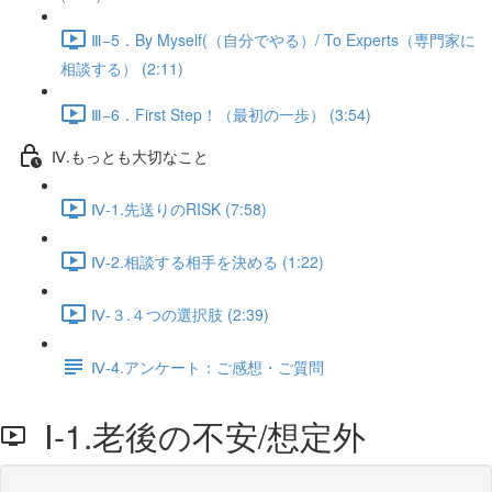
Ⅲ−5．By Myself(（自分でやる）/ To Experts（専門家に
相談する） (2:11)
Ⅲ−6．First Step！（最初の一歩） (3:54)
Ⅳ.もっとも大切なこと
Ⅳ-1.先送りのRISK (7:58)
Ⅳ-2.相談する相手を決める (1:22)
Ⅳ-３.４つの選択肢 (2:39)
Ⅳ-4.アンケート：ご感想・ご質問
Ⅰ-1.老後の不安/想定外