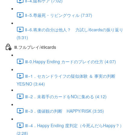
Ⅱ−4.緩和ケア (7:02)
Ⅱ−5.尊厳死・リビングウィル (7:37)
Ⅱ−6.将来の自分は他人？ 力試し/6cardsの振り返り
(5:31)
Ⅲ.フルプレイ/49cards
Ⅲ-0.Happy Ending カードのプレイの仕方 (4:07)
Ⅲ−1．セカンドライフの疑似体験 ＆ 事実の判断
YES/NO (3:44)
Ⅲ−2．未着手のカードをNOに集める (4:12)
Ⅲ−3．価値観の判断 HAPPY/RISK (3:35)
Ⅲ−4．Happy Ending 度判定（今死んだらHappy？）
(2:28)