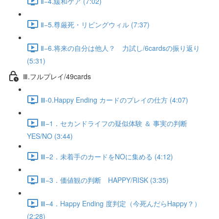
Ⅱ−4.緩和ケア (7:02)
Ⅱ−5.尊厳死・リビングウィル (7:37)
Ⅱ−6.将来の自分は他人？ 力試し/6cardsの振り返り
(5:31)
Ⅲ.フルプレイ/49cards
Ⅲ-0.Happy Ending カードのプレイの仕方 (4:07)
Ⅲ−1．セカンドライフの疑似体験 ＆ 事実の判断
YES/NO (3:44)
Ⅲ−2．未着手のカードをNOに集める (4:12)
Ⅲ−3．価値観の判断 HAPPY/RISK (3:35)
Ⅲ−4．Happy Ending 度判定（今死んだらHappy？）
(2:28)