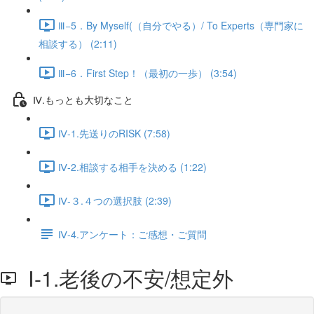
Ⅲ−5．By Myself(（自分でやる）/ To Experts（専門家に
相談する） (2:11)
Ⅲ−6．First Step！（最初の一歩） (3:54)
Ⅳ.もっとも大切なこと
Ⅳ-1.先送りのRISK (7:58)
Ⅳ-2.相談する相手を決める (1:22)
Ⅳ-３.４つの選択肢 (2:39)
Ⅳ-4.アンケート：ご感想・ご質問
Ⅰ-1.老後の不安/想定外