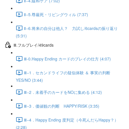
Ⅱ−4.緩和ケア (7:02)
Ⅱ−5.尊厳死・リビングウィル (7:37)
Ⅱ−6.将来の自分は他人？ 力試し/6cardsの振り返り
(5:31)
Ⅲ.フルプレイ/49cards
Ⅲ-0.Happy Ending カードのプレイの仕方 (4:07)
Ⅲ−1．セカンドライフの疑似体験 ＆ 事実の判断
YES/NO (3:44)
Ⅲ−2．未着手のカードをNOに集める (4:12)
Ⅲ−3．価値観の判断 HAPPY/RISK (3:35)
Ⅲ−4．Happy Ending 度判定（今死んだらHappy？）
(2:28)