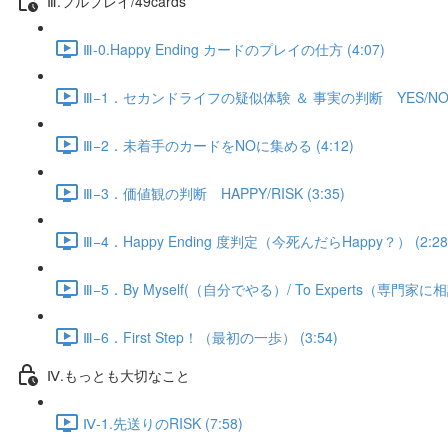
Ⅲ.フルプレイ/49cards
Ⅲ-0.Happy Ending カードのプレイの仕方 (4:07)
Ⅲ−1．セカンドライフの疑似体験 ＆ 事実の判断 YES/NO (
Ⅲ−2．未着手のカードをNOに集める (4:12)
Ⅲ−3．価値観の判断 HAPPY/RISK (3:35)
Ⅲ−4．Happy Ending 度判定（今死んだらHappy？） (2:28
Ⅲ−5．By Myself(（自分でやる）/ To Experts（専門家に相
Ⅲ−6．First Step！（最初の一歩） (3:54)
Ⅳ.もっとも大切なこと
Ⅳ-1.先送りのRISK (7:58)