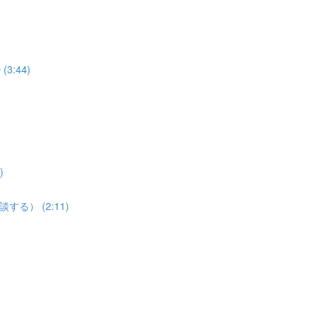
3:44)
)
談する） (2:11)