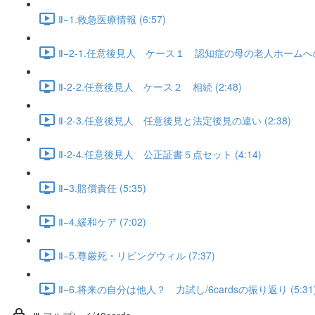
Ⅱ−1.救急医療情報 (6:57)
Ⅱ−2-1.任意後見人 ケース１ 認知症の母の老人ホームへの入
Ⅱ-2-2.任意後見人 ケース２ 相続 (2:48)
Ⅱ-2-3.任意後見人 任意後見と法定後見の違い (2:38)
Ⅱ-2-4.任意後見人 公正証書５点セット (4:14)
Ⅱ−3.賠償責任 (5:35)
Ⅱ−4.緩和ケア (7:02)
Ⅱ−5.尊厳死・リビングウィル (7:37)
Ⅱ−6.将来の自分は他人？ 力試し/6cardsの振り返り (5:31